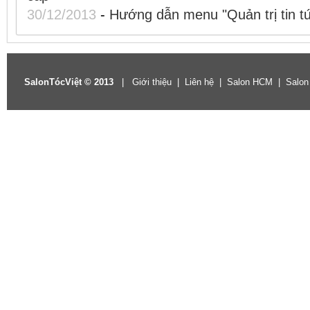
30/12/2013
-
Hướng dẫn menu "Quản trị tin t
SalonTócViệt © 2013
|
Giới thiệu
|
Liên hệ
|
Salon HCM
|
Salon