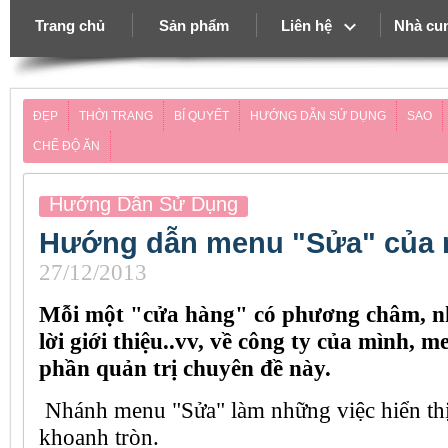
Trang chủ
Sản phẩm
Liên hệ
Nhà cu
ĐẸP
THỜI TRANG
BÍ QUYẾT
HƯỚNG DẪN SỬ DỤNG
SAO
CHẾ ĐỘ ĂN
Hướng Dẫn Sử Dụng
Hướng dẫn menu "Sửa" của 
27/12/2013
Mỗi một "cửa hàng" có phương châm, nh
lời giới thiệu..vv, về công ty của mình, m
phần quản trị chuyên đề này.
Nhánh menu "Sửa" làm những việc hiển thị
khoanh tròn.