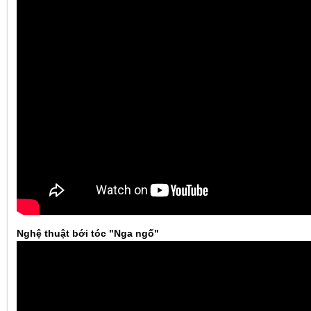
Nghệ thuật bới tóc "Nga ngố"