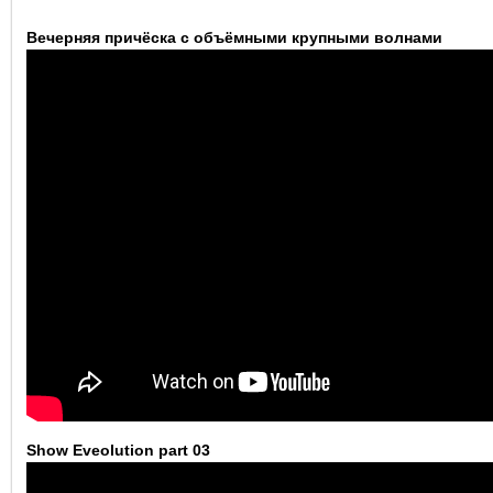
Вечерняя причёска с объёмными крупными волнами
Show Eveolution part 03